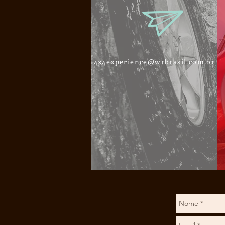
4x4experience@wrbrasil.com.br